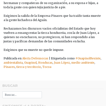
hermanas y compañeras de su organización, a su esposa e hijas, a
toda la gente con quien tejia justicia de a pie.
Exigimos la salida de la Empresa Pinares que ha traído tanta muerte
a la gente luchadora del Aguán.
Rechazamos los discursos vacíos oficialistas del Estado que hoy
vuelven a ensangrentar la tierra hondureña, con la de Juan López, a
quienes no escucharon, no protegieron, ni han respondido a las
justas y pacíficas demandas de las comunidades en lucha.
Exigimos que su muerte no quede impune.
Publicada en
Alerta Defensoras
|
Etiquetada como
#GuapinolResiste
,
ambientalista
,
Guapinol
,
Honduras
,
Juan López
,
medio ambiente
,
Pinares
,
tierra y territorio
,
Tocoa
BUSCAR