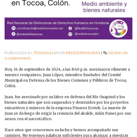
PUBLICADA EL
17/09/2024
|
POR
REDDEFENSORAS
|
DEJAR UN
EN
COMENTARIO
#ALERTAURGENTE
|
Hoy, 14 de septiembre de 2024, a las 8:40 p.m. asesinaron vilmente a
ASESINAN
nuestro compañero, Juan López, miembro fundador del Comité
A
Municipal en Defensa de los Bienes Comunes y Públicos de Tocoa,
JUAN
Colón.
LÓPEZ,
DEFENSOR
Juan, fue asesinado por su labor en defensa del Río Guapinol y los
DE
bienes naturales que son saqueados y destruidos por los proyectos
LOS
extractivos y mineros de la empresa Pinares Ecotek. La
muerte de
BIENES
Juan se da luego de exigir la renuncia del alcalde, Adán Funez por sus
NATURALES
nexos con el narcotráfico.
EN
TOCOA,
Hace años que conocemos su lucha y hemos acompañado sus
COLÓN.
caminos. No tenemos palabras suficientes para alcanzar a nuestras