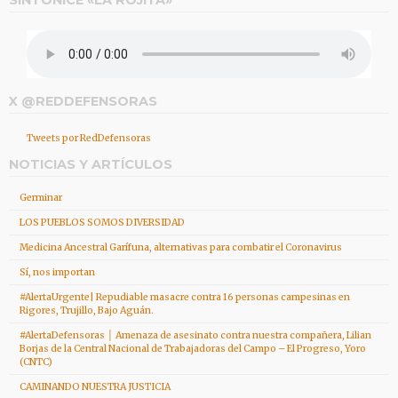
SINTONICE «LA ROJITA»
X @REDDEFENSORAS
Tweets por RedDefensoras
NOTICIAS Y ARTÍCULOS
Germinar
LOS PUEBLOS SOMOS DIVERSIDAD
Medicina Ancestral Garífuna, alternativas para combatir el Coronavirus
Sí, nos importan
#AlertaUrgente| Repudiable masacre contra 16 personas campesinas en
Rigores, Trujillo, Bajo Aguán.
#AlertaDefensoras │ Amenaza de asesinato contra nuestra compañera, Lilian
Borjas de la Central Nacional de Trabajadoras del Campo – El Progreso, Yoro
(CNTC)
CAMINANDO NUESTRA JUSTICIA