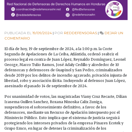
PUBLICADA EL
19/09/2024
|
POR
REDDEFENSORAS
|
DEJAR UN
EN
COMENTARIO
#ALERTAURGENTE
|
El día de hoy, 19 de septiembre de 2024, a la 1:00 p.m. la Corte
CORTE
Segunda de Apelaciones de La Ceiba, Atlántida, ordenó reabrir el
DE
proceso legal en contra de Juan López, Reynaldo Domínguez, Leonel
APELACIONES
George, Marco Tulio Ramos, José Adaly Cedillo y alrededor de 10
RESUELVE
defensoras y defensores de Guapinol y San Pedro, criminalizados
CONTINUAR
desde 2019 por los delitos de incendio agravado, privación injusta de
LA
libertad, robo y asociación ilícita. Incluyendo al defensor Juan López,
CRIMINALIZACIÓN
asesinado el pasado 14 de septiembre de 2024.
DE
DEFENSORES
Por unanimidad de votos, las magistradas Viany Cruz Recarte, Dilian
Y
Irasema Guillen Sanchez, Roxana Ninoska Calix Zuniga,
DEFENSORAS
suspendieron el sobreseimiento definitivo, a favor de los
DE
defensores, mediante un Recurso de Apelación interpuesto por el
GUAPINOL,
Ministerio Público. Esto implica que el sistema de justicia seguirá
INCLUYENDO
protegiendo los intereses privados de la empresa Pinares Ecotek y
AL
Grupo Emco, en lugar de detener la criminalización de los