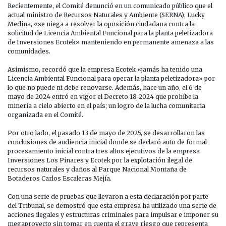
Recientemente, el Comité denunció en un comunicado público que el
actual ministro de Recursos Naturales y Ambiente (SERNA), Lucky
Medina, «se niega a resolver la oposición ciudadana contra la
solicitud de Licencia Ambiental Funcional para la planta peletizadora
de Inversiones Ecotek» manteniendo en permanente amenaza a las
comunidades.
Asimismo, recordó que la empresa Ecotek «jamás ha tenido una
Licencia Ambiental Funcional para operar la planta peletizadora» por
lo que no puede ni debe renovarse. Además, hace un año, el 6 de
mayo de 2024 entró en vigor el Decreto 18-2024 que prohíbe la
minería a cielo abierto en el país; un logro de la lucha comunitaria
organizada en el Comité.
Por otro lado, el pasado 13 de mayo de 2025, se desarrollaron las
conclusiones de audiencia inicial donde se declaró auto de formal
procesamiento inicial contra tres altos ejecutivos de la empresa
Inversiones Los Pinares y Ecotek por la explotación ilegal de
recursos naturales y daños al Parque Nacional Montaña de
Botaderos Carlos Escaleras Mejía.
Con una serie de pruebas que llevaron a esta declaración por parte
del Tribunal, se demostró que esta empresa ha utilizado una serie de
acciones ilegales y estructuras criminales para impulsar e imponer su
megaproyecto sin tomar en cuenta el grave riesgo que representa