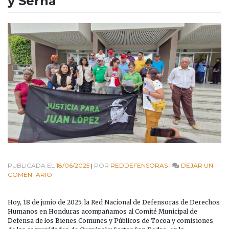
y Serna
PUBLICADA EL
18/06/2025
|
POR
REDDEFENSORAS
|
DEJAR UN
EN
COMENTARIO
COMITÉ
MUNICIPAL
DE
Hoy, 18 de junio de 2025, la Red Nacional de Defensoras de Derechos
DEFENSA
Humanos en Honduras acompañamos al Comité Municipal de
DE
Defensa de los Bienes Comunes y Públicos de Tocoa y comisiones