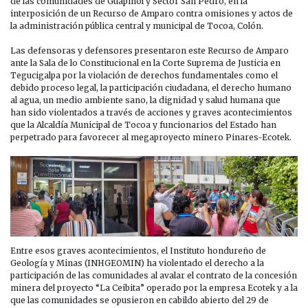
LOS
de las comunidades de Guapinol y Sector San Pedro, en la
BIENES
interposición de un Recurso de Amparo contra omisiones y actos de
COMUNES
la administración pública central y municipal de Tocoa, Colón.
Y
PÚBLICOS
Las defensoras y defensores presentaron este Recurso de Amparo
DE
ante la Sala de lo Constitucional en la Corte Suprema de Justicia en
TOCOA
Tegucigalpa por la violación de derechos fundamentales como el
INTERPONE
debido proceso legal, la participación ciudadana, el derecho humano
RECURSO
al agua, un medio ambiente sano, la dignidad y salud humana que
DE
han sido violentados a través de acciones y graves acontecimientos
AMPARO
que la Alcaldía Municipal de Tocoa y funcionarios del Estado han
POR
perpetrado para favorecer al megaproyecto minero Pinares-Ecotek.
VIOLACIÓN
A
DERECHOS
FUNDAMENTALES
POR
LA
ALCALDÍA
DE
TOCOA,
Entre esos graves acontecimientos, el Instituto hondureño de
INHGEOMIN
Geología y Minas (INHGEOMIN) ha violentado el derecho a la
Y
participación de las comunidades al avalar el contrato de la concesión
SERNA
minera del proyecto “La Ceibita” operado por la empresa Ecotek y a la
que las comunidades se opusieron en cabildo abierto del 29 de