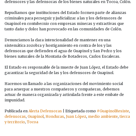
DEFENSOR
defensores y las defensoras de los bienes naturales en Tocoa, Colón.
JUAN
LÓPEZ,
Repudiamos que instituciones del Estado formen parte de alianzas
RECIENTEMENTE
criminales para perseguir y judicializar a las y los defensores de
ASESINADO.
Guapinol en contubernio con empresas mineras y extractivas que
tanto daño y dolor han provocado en las comunidades de Colón.
Denunciamos la clara intencionalidad de mantener en una
sistemática zozobra y hostigamiento en contra de los y las
defensoras que defienden el agua de Guapinol y San Pedro y los
bienes naturales de la Montaña de Botaderos, Carlos Escaleras.
El Estado es responsable de la muerte de Juan López, el Estado debe
garantizar la seguridad de las y los defensores de Guapinol.
Hacemos un llamado a las organizaciones del movimiento social
para acuerpar a nuestros compañeros y compañeras, debemos
actuar de manera organizada y articulada frente a este embate de
impunidad.
Publicada en
Alerta Defensoras
|
Etiquetada como
#GuapinolResiste
,
defensoras
,
Guapinol
,
Honduras
,
Juan López
,
medio ambiente
,
tierra
y territorio
,
Tocoa