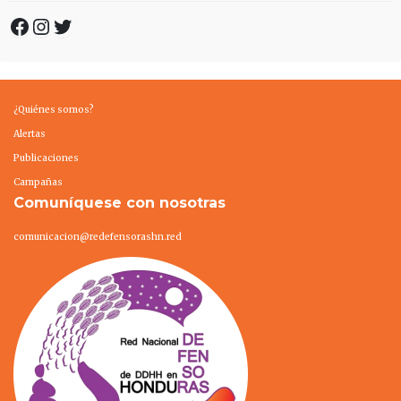
Facebook
Instagram
Twitter
¿Quiénes somos?
Alertas
Publicaciones
Campañas
Comuníquese con nosotras
comunicacion@redefensorashn.red