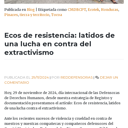
Publicada en
Blog
|
Etiquetada como
CMDBCPT
,
Ecotek
,
Honduras
,
Pinares
,
tierra y territorio
,
Tocoa
Ecos de resistencia: latidos de
una lucha en contra del
extractivismo
PUBLICADA EL
29/11/2024
|
POR
REDDEFENSORAS
|
DEJAR UN
EN
COMENTARIO
ECOS
DE
Hoy, 29 de noviembre de 2024, día internacional de las Defensoras
RESISTENCIA:
de Derechos Humanos, desde nuestra estrategia de Registro y
LATIDOS
documentación presentamos el artículo: Ecos de resistencia, latidos
DE
de una lucha contra el extractivismo.
UNA
LUCHA
Ante los recientes sucesos de violencia y crueldad en contra de
EN
nuestros y nuestras compañeras y compañeros defensores del