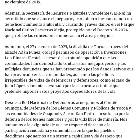
noviembre de 2019.
Además, la Secretaría de Recursos Naturales y Ambiente (SERNA) ha
permitido que se avance el megaproyecto minero incluso cuando no
tiene licenciamiento ambiental y causando graves daños en el Parque
Nacional Carlos Escaleras Mejía, protegido por el Decreto 18-2024
que prohíbe las concesiones mineras en el área protegida.
Asimismo, el 27 de enero de 2025, la Alcaldía de Tocoa a través del
alcalde Adán Funez, otorgó permisos de operación a Inversiones
Los Pinares/Ecotek, a pesar de la rotunda oposición que las
comunidades han demostrado contra estos megaproyectos y las
múltiples denuncias que se han presentado por los daños lesivos que
han provocado en las comunidades, así como las pérdidas
irreparables de vidas de defensoras y defensores, como el caso de
Juan López, vilmente asesinado por la estructura criminal que
pretende imponer estos proyectos depredadores de la vida.
Desde la Red Nacional de Defensoras acuerpamos al Comité
Municipal de Defensa de los Bienes Comunes y Públicos de Tocoa y
las comunidades de Guapinol y Sector San Pedro, en su lucha por la
defensa de los bienes naturales y por la vida libre de minería. Nos
sumamos a la exigencia de que se respete el derecho a la
participación ciudadana y comunitaria en la que los pueblos
decidimos oponernos a un sistema capitalista y de despojo que