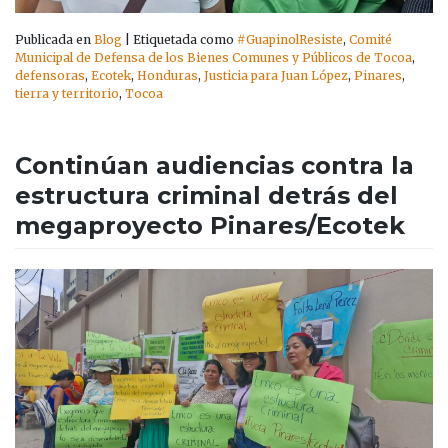
Publicada en
Blog
|
Etiquetada como
#GuapinolResiste
,
Comité
Municipal de Defensa de los Bienes Comunes y Públicos de Tocoa
,
defensoras
,
Ecotek
,
Honduras
,
Justicia para Juan López
,
Pinares
,
tierra y territorio
,
Tocoa
Continúan audiencias contra la
estructura criminal detrás del
megaproyecto Pinares/Ecotek