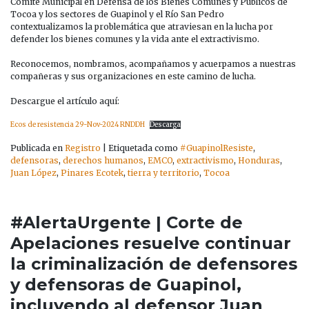
CONTRA
Comité Municipal en Defensa de los Bienes Comunes y Públicos de
DEL
Tocoa y los sectores de Guapinol y el Río San Pedro
EXTRACTIVISMO
contextualizamos la problemática que atraviesan en la lucha por
defender los bienes comunes y la vida ante el extractivismo.
Reconocemos, nombramos, acompañamos y acuerpamos a nuestras
compañeras y sus organizaciones en este camino de lucha.
Descargue el artículo aquí:
Ecos de resistencia 29-Nov-2024 RNDDH
Descarga
Publicada en
Registro
|
Etiquetada como
#GuapinolResiste
,
defensoras
,
derechos humanos
,
EMCO
,
extractivismo
,
Honduras
,
Juan López
,
Pinares Ecotek
,
tierra y territorio
,
Tocoa
#AlertaUrgente | Corte de
Apelaciones resuelve continuar
la criminalización de defensores
y defensoras de Guapinol,
incluyendo al defensor Juan