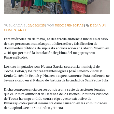
PUBLICADA EL
27/05/2025
|
POR
REDDEFENSORAS
|
DEJAR UN
EN
COMENTARIO
CONTINÚAN
AUDIENCIAS
Este miércoles 28 de mayo, se desarrolla audiencia inicial en el caso
CONTRA
de tres personas acusadas por adulteración y falsificación de
LA
documentos públicos de supuesta socialización en Cabildo Abierto en
ESTRUCTURA
2016 que permitió la instalación ilegitima del megaproyecto
CRIMINAL
Pinares/Ecotek.
DETRÁS
DEL
Los tres imputados son Norma García, secretaría municipal de
MEGAPROYECTO
Tocoa, Colón, y los representantes legales José Ernesto Vindel y
PINARES/ECOTEK
Kenia Cortés de Ecotek y Pinares, respectivamente. Esta audiencia se
llevará a cabo en el Palacio de Justicia de la ciudad de San Pedro Sula.
Dicha comparecencia corresponde a una serie de acciones legales
que el Comité Municipal de Defensa de los Bienes Comunes Públicos
de Tocoa ha emprendido contra el proyecto extractivo de
Pinares/Ecotek por el inminente daño causado en las comunidades
de Guapinol, Sector San Pedro y Tocoa.