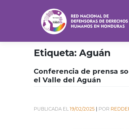
Saltar
al
contenido
Etiqueta:
Aguán
Conferencia de prensa s
el Valle del Aguán
PUBLICADA EL
19/02/2025
|
POR
REDDE