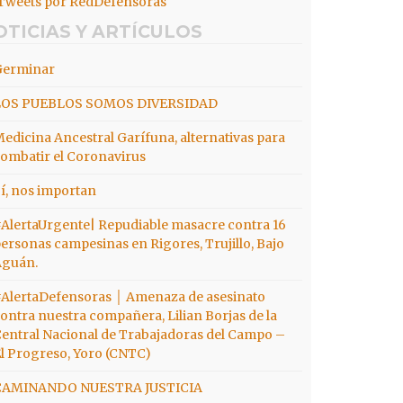
Tweets por RedDefensoras
OTICIAS Y ARTÍCULOS
Germinar
LOS PUEBLOS SOMOS DIVERSIDAD
edicina Ancestral Garífuna, alternativas para
ombatir el Coronavirus
í, nos importan
AlertaUrgente| Repudiable masacre contra 16
ersonas campesinas en Rigores, Trujillo, Bajo
Aguán.
AlertaDefensoras │ Amenaza de asesinato
ontra nuestra compañera, Lilian Borjas de la
entral Nacional de Trabajadoras del Campo –
l Progreso, Yoro (CNTC)
CAMINANDO NUESTRA JUSTICIA