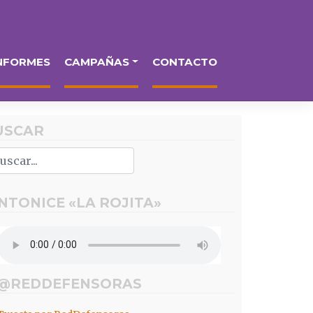
NFORMES
CAMPAÑAS
CONTACTO
USCAR
INTONICE «LA ROJITA»
 @REDDEFENSORAS