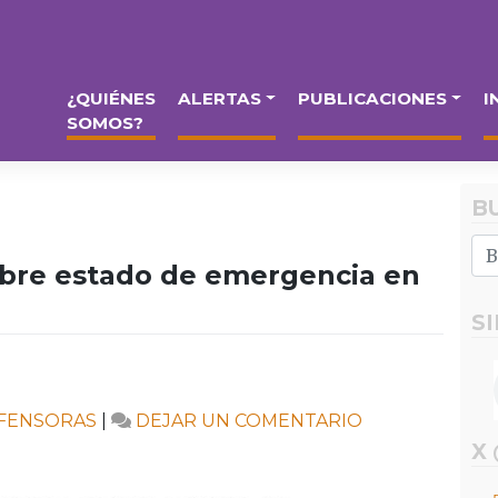
¿QUIÉNES
ALERTAS
PUBLICACIONES
I
SOMOS?
B
obre estado de emergencia en
S
EN
FENSORAS
|
DEJAR UN COMENTARIO
CONFERENCIA
X
DE