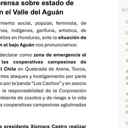
PRENSA
SOBRE
N
ESTADO
DE
EMERGENCIA
EN
EL
M
VALLE
c
DEL
S
AGUÁN
#
p
#
c
C
E