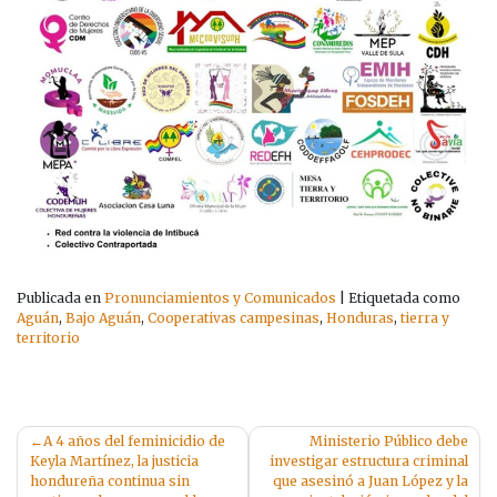
Publicada en
Pronunciamientos y Comunicados
|
Etiquetada como
Aguán
,
Bajo Aguán
,
Cooperativas campesinas
,
Honduras
,
tierra y
territorio
Navegación
A 4 años del feminicidio de
Ministerio Público debe
Keyla Martínez, la justicia
investigar estructura criminal
de
hondureña continua sin
que asesinó a Juan López y la