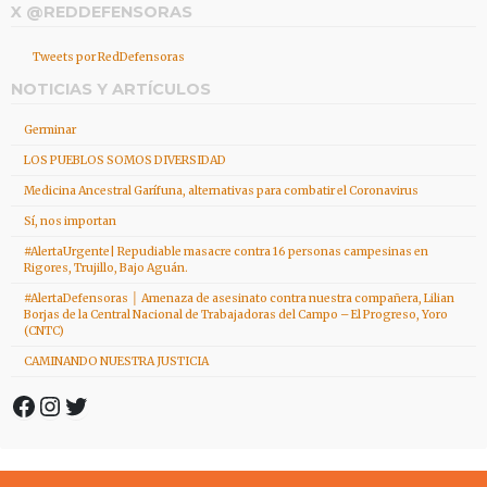
X @REDDEFENSORAS
Tweets por RedDefensoras
NOTICIAS Y ARTÍCULOS
Germinar
LOS PUEBLOS SOMOS DIVERSIDAD
Medicina Ancestral Garífuna, alternativas para combatir el Coronavirus
Sí, nos importan
#AlertaUrgente| Repudiable masacre contra 16 personas campesinas en
Rigores, Trujillo, Bajo Aguán.
#AlertaDefensoras │ Amenaza de asesinato contra nuestra compañera, Lilian
Borjas de la Central Nacional de Trabajadoras del Campo – El Progreso, Yoro
(CNTC)
CAMINANDO NUESTRA JUSTICIA
Facebook
Instagram
Twitter