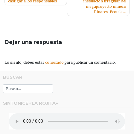
entradas
castigar a los responsables
instalación irregular del
megaproyecto minero
Pinares-Ecotek
Dejar una respuesta
Lo siento, debes estar
conectado
para publicar un comentario.
BUSCAR
SINTONICE «LA ROJITA»