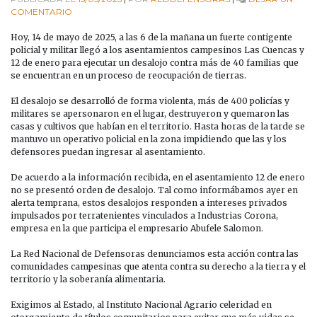
EN
COMENTARIO
#ALERTAURGENTE
│
Hoy, 14 de mayo de 2025, a las 6 de la mañana un fuerte contigente
POLICÍA
policial y militar llegó a los asentamientos campesinos Las Cuencas y
NACIONAL
12 de enero para ejecutar un desalojo contra más de 40 familias que
Y
se encuentran en un proceso de reocupación de tierras.
MILITAR
EJECUTA
El desalojo se desarrolló de forma violenta, más de 400 policías y
DESALOJO
militares se apersonaron en el lugar, destruyeron y quemaron las
CONTRA
casas y cultivos que habían en el territorio. Hasta horas de la tarde se
ASENTAMIENTOS
mantuvo un operativo policial en la zona impidiendo que las y los
CAMPESINOS
defensores puedan ingresar al asentamiento.
LAS
CUENCAS
De acuerdo a la información recibida, en el asentamiento 12 de enero
Y
no se presentó orden de desalojo. Tal como informábamos ayer en
12
alerta temprana, estos desalojos responden a intereses privados
DE
impulsados por terratenientes vinculados a Industrias Corona,
ENERO
empresa en la que participa el empresario Abufele Salomon.
La Red Nacional de Defensoras denunciamos esta acción contra las
comunidades campesinas que atenta contra su derecho a la tierra y el
territorio y la soberanía alimentaria.
Exigimos al Estado, al Instituto Nacional Agrario celeridad en