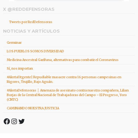
X @REDDEFENSORAS
Tweets por RedDefensoras
NOTICIAS Y ARTÍCULOS
Germinar
LOS PUEBLOS SOMOS DIVERSIDAD
Medicina Ancestral Garífuna, alternativas para combatir el Coronavirus
Sí, nos importan
#AlertaUrgente| Repudiable masacre contra 16 personas campesinas en
Rigores, Trujillo, Bajo Aguán.
#AlertaDefensoras │ Amenaza de asesinato contra nuestra compañera, Lilian
Borjas de la Central Nacional de Trabajadoras del Campo – El Progreso, Yoro
(CNTC)
CAMINANDO NUESTRA JUSTICIA
Facebook
Instagram
Twitter