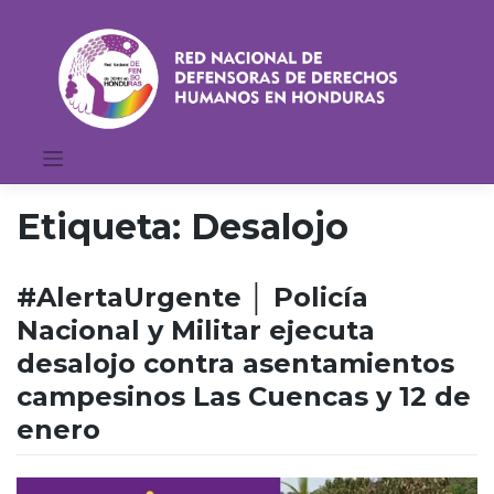
Saltar
al
contenido
Etiqueta:
Desalojo
#AlertaUrgente │ Policía
Nacional y Militar ejecuta
desalojo contra asentamientos
campesinos Las Cuencas y 12 de
enero