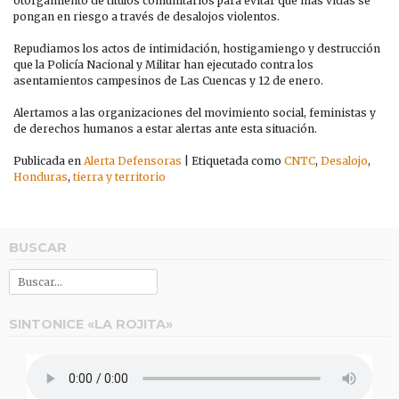
otorgamiento de títulos comunitarios para evitar que más vidas se
pongan en riesgo a través de desalojos violentos.
Repudiamos los actos de intimidación, hostigamiengo y destrucción
que la Policía Nacional y Militar han ejecutado contra los
asentamientos campesinos de Las Cuencas y 12 de enero.
Alertamos a las organizaciones del movimiento social, feministas y
de derechos humanos a estar alertas ante esta situación.
Publicada en
Alerta Defensoras
|
Etiquetada como
CNTC
,
Desalojo
,
Honduras
,
tierra y territorio
BUSCAR
SINTONICE «LA ROJITA»