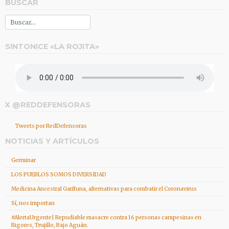
BUSCAR
SINTONICE «LA ROJITA»
X @REDDEFENSORAS
Tweets por RedDefensoras
NOTICIAS Y ARTÍCULOS
Germinar
LOS PUEBLOS SOMOS DIVERSIDAD
Medicina Ancestral Garífuna, alternativas para combatir el Coronavirus
Sí, nos importan
#AlertaUrgente| Repudiable masacre contra 16 personas campesinas en
Rigores, Trujillo, Bajo Aguán.