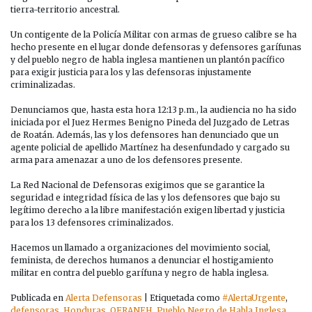
tierra-territorio ancestral.
Un contigente de la Policía Militar con armas de grueso calibre se ha
hecho presente en el lugar donde defensoras y defensores garífunas
y del pueblo negro de habla inglesa mantienen un plantón pacífico
para exigir justicia para los y las defensoras injustamente
criminalizadas.
Denunciamos que, hasta esta hora 12:13 p.m., la audiencia no ha sido
iniciada por el Juez Hermes Benigno Pineda del Juzgado de Letras
de Roatán. Además, las y los defensores han denunciado que un
agente policial de apellido Martínez ha desenfundado y cargado su
arma para amenazar a uno de los defensores presente.
La Red Nacional de Defensoras exigimos que se garantice la
seguridad e integridad física de las y los defensores que bajo su
legítimo derecho a la libre manifestación exigen libertad y justicia
para los 13 defensores criminalizados.
Hacemos un llamado a organizaciones del movimiento social,
feminista, de derechos humanos a denunciar el hostigamiento
militar en contra del pueblo garífuna y negro de habla inglesa.
Publicada en
Alerta Defensoras
|
Etiquetada como
#AlertaUrgente
,
defensoras
,
Honduras
,
OFRANEH
,
Pueblo Negro de Habla Inglesa
,