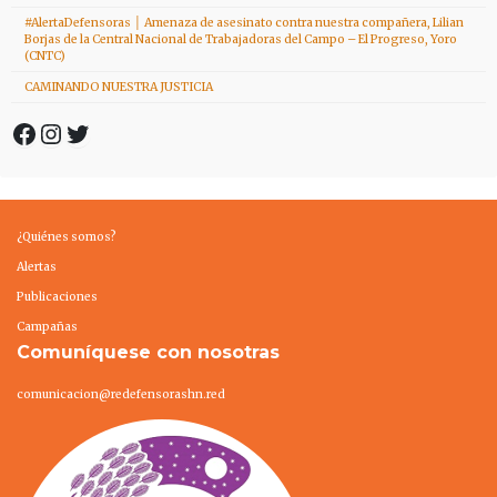
#AlertaDefensoras │ Amenaza de asesinato contra nuestra compañera, Lilian
Borjas de la Central Nacional de Trabajadoras del Campo – El Progreso, Yoro
(CNTC)
CAMINANDO NUESTRA JUSTICIA
Facebook
Instagram
Twitter
¿Quiénes somos?
Alertas
Publicaciones
Campañas
Comuníquese con nosotras
comunicacion@redefensorashn.red