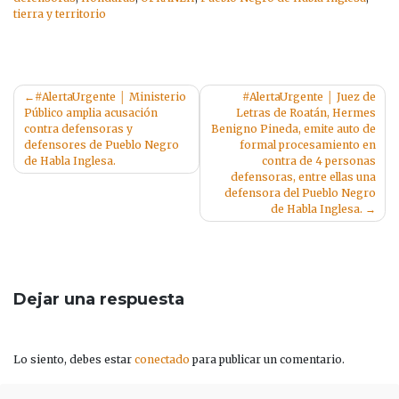
tierra y territorio
Navegación
#AlertaUrgente │ Ministerio
#AlertaUrgente │ Juez de
Público amplia acusación
Letras de Roatán, Hermes
de
contra defensoras y
Benigno Pineda, emite auto de
entradas
defensores de Pueblo Negro
formal procesamiento en
de Habla Inglesa.
contra de 4 personas
defensoras, entre ellas una
defensora del Pueblo Negro
de Habla Inglesa.
Dejar una respuesta
Lo siento, debes estar
conectado
para publicar un comentario.