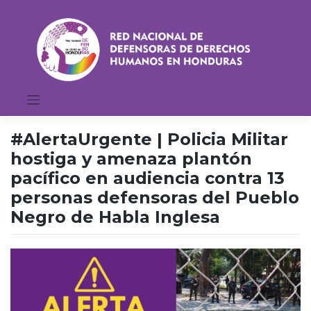
Saltar
al
contenido
#AlertaUrgente | Policia Militar
hostiga y amenaza plantón
pacífico en audiencia contra 13
personas defensoras del Pueblo
Negro de Habla Inglesa