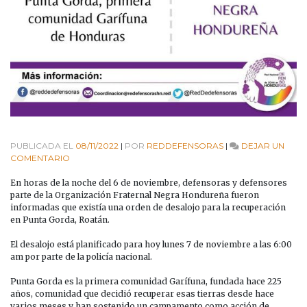
PUBLICADA EL
08/11/2022
|
POR
REDDEFENSORAS
|
DEJAR UN
EN
COMENTARIO
AMENAZA
DE
En horas de la noche del 6 de noviembre, defensoras y defensores
DESALOJO
parte de la Organización Fraternal Negra Hondureña fueron
A
informadas que existía una orden de desalojo para la recuperación
RECUPERACIÓN
en Punta Gorda, Roatán.
EN
PUNTA
El desalojo está planificado para hoy lunes 7 de noviembre a las 6:00
GORDA,
am por parte de la policía nacional.
PRIMERA
COMUNIDAD
Punta Gorda es la primera comunidad Garífuna, fundada hace 225
GARÍFUNA
años, comunidad que decidió recuperar esas tierras desde hace
DE
varios meses y han sostenido un campamento como acción de