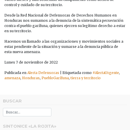
HONDURAS
control y cuidado de su territorio.
Desde la Red Nacional de Defensoras de Derechos Humanos en
Honduras nos sumamos a la denuncia de la sistemática persecución
contra el pueblo garífuna, quienes ejercen su legítimo derecho a estar
en su territorio.
Hacemos un llamado a las organizaciones y movimientos sociales a
estar pendiente de la situación y sumarse a la denuncia pública de
esta nueva amenaza.
Lunes 7 de noviembre de 2022
Publicada en
Alerta Defensoras
|
Etiquetada como
#AlertaUrgente
,
amenaza
,
Honduras
,
PuebloGarífuna
,
tierra y territorio
BUSCAR
SINTONICE «LA ROJITA»