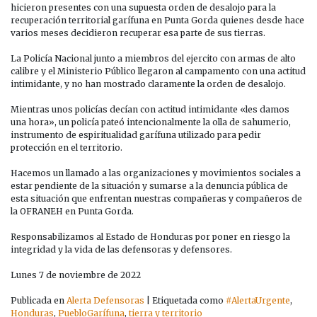
IRRUMPE
hicieron presentes con una supuesta orden de desalojo para la
EN
recuperación territorial garífuna en Punta Gorda quienes desde hace
RECUPERACIÓN
varios meses decidieron recuperar esa parte de sus tierras.
TERRITORIAL
GARÍFUNA
La Policía Nacional junto a miembros del ejercito con armas de alto
EN
calibre y el
Ministerio Público llegaron al campamento con una actitud
PUNTA
intimidante, y no han mostrado claramente la orden de desalojo.
GORDA
Mientras unos policías decían con actitud intimidante «les damos
una hora», un policía pateó intencionalmente la olla de sahumerio,
instrumento de espiritualidad garífuna utilizado para pedir
protección en el territorio.
Hacemos un llamado a las organizaciones y movimientos sociales a
estar pendiente de la situación y sumarse a la denuncia pública de
esta situación que enfrentan nuestras compañeras y compañeros de
la OFRANEH en Punta Gorda.
Responsabilizamos al Estado de Honduras por poner en riesgo la
integridad y la vida de las defensoras y defensores.
Lunes 7 de noviembre de 2022
Publicada en
Alerta Defensoras
|
Etiquetada como
#AlertaUrgente
,
Honduras
,
PuebloGarífuna
,
tierra y territorio