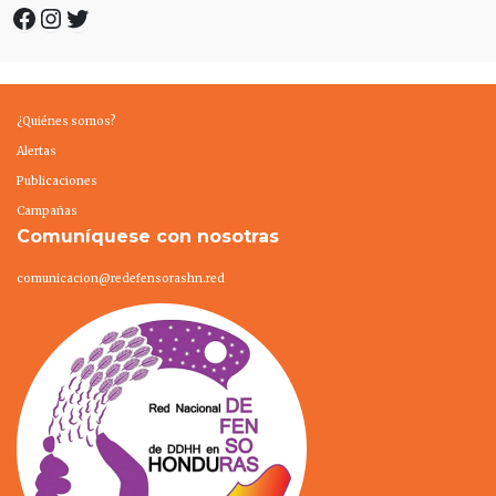
Facebook
Instagram
Twitter
¿Quiénes somos?
Alertas
Publicaciones
Campañas
Comuníquese con nosotras
comunicacion@redefensorashn.red