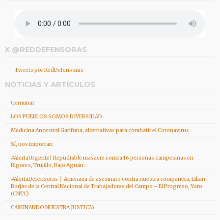
X @REDDEFENSORAS
Tweets por RedDefensoras
NOTICIAS Y ARTÍCULOS
Germinar
LOS PUEBLOS SOMOS DIVERSIDAD
Medicina Ancestral Garífuna, alternativas para combatir el Coronavirus
Sí, nos importan
#AlertaUrgente| Repudiable masacre contra 16 personas campesinas en
Rigores, Trujillo, Bajo Aguán.
#AlertaDefensoras │ Amenaza de asesinato contra nuestra compañera, Lilian
Borjas de la Central Nacional de Trabajadoras del Campo – El Progreso, Yoro
(CNTC)
CAMINANDO NUESTRA JUSTICIA