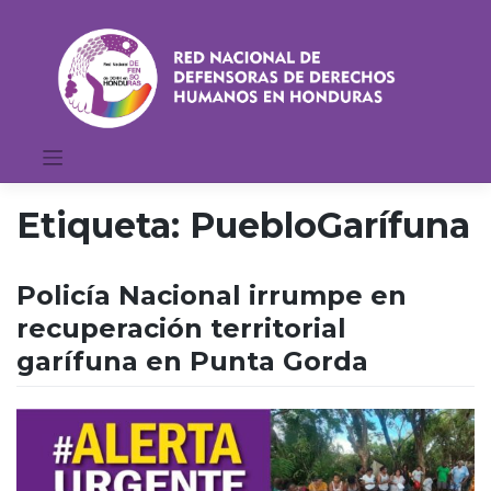
Saltar
al
contenido
Etiqueta:
PuebloGarífuna
Policía Nacional irrumpe en
recuperación territorial
garífuna en Punta Gorda