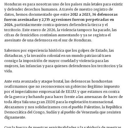
Honduras es para nosotras uno de los países más letales para existir
y defender derechos humanos. A través de nuestro registro de
datos, hemos documentado que entre
2012 a 2023, 36 defensoras
fueron asesinadas y 2,735 agresiones fueron perpetradas en
2024
, particularmente contra quienes defienden la tierra y el
territorio. Este enero de 2026, la violencia tampoco ha parado, las
cifras de femicidios continúan aumentando y ya se registra el
asesinato de una defensora en el sur de Honduras.
Sabemos por experiencia histórica que los golpes de Estado, las
dictaduras, y la invasión colonial en un mundo patriarcal traen
consigo la imposición de mayor crueldad y violencia para las
mujeres, las infancias y para quienes defendemos los territorios y la
vida.
Ante esta avanzada y ataque brutal, las defensoras hondureñas
reafirmamos que no reconocemos un gobierno ilegítimo impuesto
por el imperialismo empresarial de EE.UU. y que estamos en contra
de la guerra y luchando para hacer frente a las amenazas de hacer de
toda Abya Yala una gran ZEDE para la explotación transnacional.
Abrazamos y nos solidarizamos con el pueblo Palestino, la República
Democrática del Congo, Sudán y al pueblo de Venezuela que resisten
dignamente.
Con la fuerza de nuestras espiritualidades y la sabiduría de nuestras