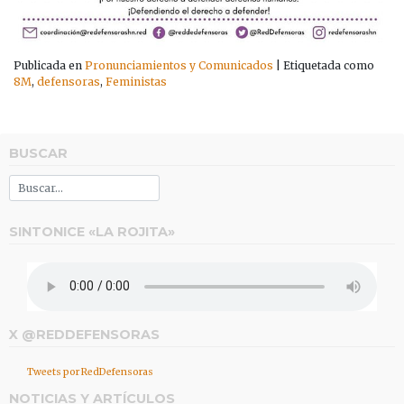
Publicada en
Pronunciamientos y Comunicados
|
Etiquetada como
8M
,
defensoras
,
Feministas
BUSCAR
SINTONICE «LA ROJITA»
X @REDDEFENSORAS
Tweets por RedDefensoras
NOTICIAS Y ARTÍCULOS