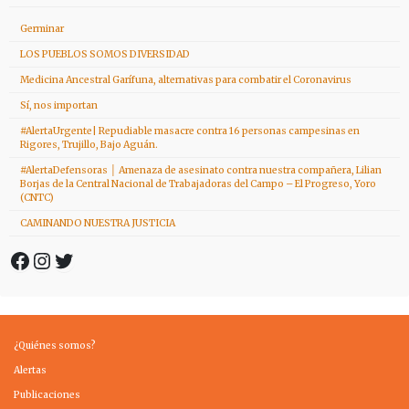
Germinar
LOS PUEBLOS SOMOS DIVERSIDAD
Medicina Ancestral Garífuna, alternativas para combatir el Coronavirus
Sí, nos importan
#AlertaUrgente| Repudiable masacre contra 16 personas campesinas en
Rigores, Trujillo, Bajo Aguán.
#AlertaDefensoras │ Amenaza de asesinato contra nuestra compañera, Lilian
Borjas de la Central Nacional de Trabajadoras del Campo – El Progreso, Yoro
(CNTC)
CAMINANDO NUESTRA JUSTICIA
Facebook
Instagram
Twitter
¿Quiénes somos?
Alertas
Publicaciones