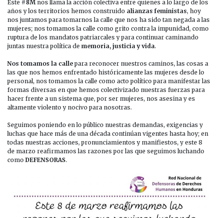
DE
Este
#8M
nos llama la acción colectiva entre quienes a lo largo de los
MARZO:
años y los territorios hemos construido
alianzas feministas
, hoy
REAFIRMAMOS
nos juntamos para tomarnos la calle que nos ha sido tan negada a las
LAS
mujeres; nos tomamos la calle como grito contra la impunidad, como
RAZONES
ruptura de los mandatos patriarcales y para continuar caminando
POR
juntas nuestra política de
memoria, justicia y vida
.
LAS
QUE
Nos tomamos la calle
para reconocer nuestros caminos, las cosas a
SEGUIMOS
las que nos hemos enfrentado históricamente las mujeres desde lo
LUCHANDO
personal, nos tomamos la calle como acto político para manifestar las
formas diversas en que hemos colectivizado nuestras fuerzas para
hacer frente a un sistema que, por ser mujeres, nos asesina y es
altamente violento y nocivo para nosotras.
Seguimos poniendo en lo público nuestras demandas, exigencias y
luchas que hace más de una década continúan vigentes hasta hoy; en
todas nuestras acciones, pronunciamientos y manifiestos, y este 8
de marzo reafirmamos las razones por las que seguimos luchando
como
DEFENSORAS
.