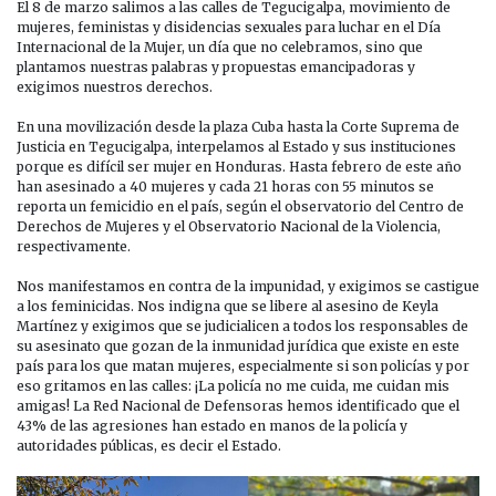
CAMINAMOS
El 8 de marzo salimos a las calles de Tegucigalpa, movimiento de
JUNTAS
mujeres, feministas y disidencias sexuales para luchar en el Día
Internacional de la Mujer, un día que no celebramos, sino que
plantamos nuestras palabras y propuestas emancipadoras y
exigimos nuestros derechos.
En una movilización desde la plaza Cuba hasta la Corte Suprema de
Justicia en Tegucigalpa, interpelamos al Estado y sus instituciones
porque es difícil ser mujer en Honduras. Hasta febrero de este año
han asesinado a 40 mujeres y cada 21 horas con 55 minutos se
reporta un femicidio en el país, según el observatorio del Centro de
Derechos de Mujeres y el Observatorio Nacional de la Violencia,
respectivamente.
Nos manifestamos en contra de la impunidad, y exigimos se castigue
a los feminicidas. Nos indigna que se libere al asesino de Keyla
Martínez y exigimos que se judicialicen a todos los responsables de
su asesinato que gozan de la inmunidad jurídica que existe en este
país para los que matan mujeres, especialmente si son policías y por
eso gritamos en las calles: ¡La policía no me cuida, me cuidan mis
amigas! La Red Nacional de Defensoras hemos identificado que el
43% de las agresiones han estado en manos de la policía y
autoridades públicas, es decir el Estado.