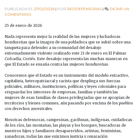
PUBLICADA EL
27/02/2026
|
POR
REDDEFENSORAS
|
DEJAR UN
EN
COMENTARIO
PRONUNCIAMIENTO
DE
25 de enero de 2026
LA
RED
Nada representa mejor la realidad de las mujeres y luchadoras
NACIONAL
hondureñas que la imagen de una pobladora que se subió sobre una
DE
tanqueta para defender a su comunidad del desalojo
DEFENSORAS
extremadamente violento realizado este 21 de enero en El Palmar
DE
Cofradía, Cortés. Este desalojo representa las muchas maneras en
DERECHOS
que El Estado se ensaña contra las mujeres hondureñas.
HUMANOS
EN
Conocemos que el Estado es un instrumento del modelo extractivo,
HONDURAS
capitalista, heteropatriarcal y racista que despliega sus fuerzas
EN
policiales, militares, instituciones, políticas y leyes coloniales para
EL
resguardar los intereses de empresas, familias y también las
DÍA
mujeres de esas familias de clases privilegiadas que se apropian de
DE
territorios y bienes comunes, aún pasando por encima de los pueblos
LA
con derechos ancestrales.
MUJER
HONDUREÑA
Nosotras defensoras, campesinas, garífunas, indígenas, cuidadoras
de los ríos, las montañas, las playas y los bosques, buscadoras de
nuestros hijos y familiares desaparecidos, artistas, feministas,
sanadoras, todas las que exigimos justicia y reparación