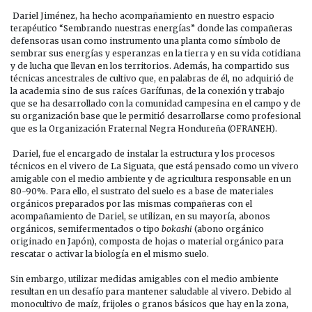
Dariel Jiménez, ha hecho acompañamiento en nuestro espacio
terapéutico “Sembrando nuestras energías” donde las compañeras
defensoras usan como instrumento una planta como símbolo de
sembrar sus energías y esperanzas en la tierra y en su vida cotidiana
y de lucha que llevan en los territorios. Además, ha compartido sus
técnicas ancestrales de cultivo que, en palabras de él, no adquirió de
la academia sino de sus raíces Garífunas, de la conexión y trabajo
que se ha desarrollado con la comunidad campesina en el campo y de
su organización base que le permitió desarrollarse como profesional
que es la Organización Fraternal Negra Hondureña (OFRANEH).
Dariel, fue el encargado de instalar la estructura y los procesos
técnicos en el vivero de La Siguata, que está pensado como un vivero
amigable con el medio ambiente y de agricultura responsable en un
80-90%. Para ello, el sustrato del suelo es a base de materiales
orgánicos preparados por las mismas compañeras con el
acompañamiento de Dariel, se utilizan, en su mayoría, abonos
orgánicos, semifermentados o tipo
bokashi
(abono orgánico
originado en Japón), composta de hojas o material orgánico para
rescatar o activar la biología en el mismo suelo.
Sin embargo, utilizar medidas amigables con el medio ambiente
resultan en un desafío para mantener saludable al vivero. Debido al
monocultivo de maíz, frijoles o granos básicos que hay en la zona,