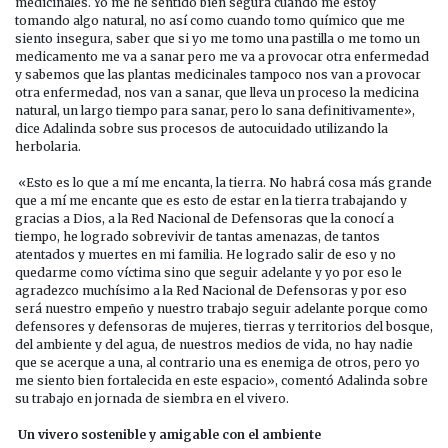
medicinales. Yo me he sentido bien segura cuando me estoy
tomando algo natural, no así como cuando tomo químico que me
siento insegura, saber que si yo me tomo una pastilla o me tomo un
medicamento me va a sanar pero me va a provocar otra enfermedad
y sabemos que las plantas medicinales tampoco nos van a provocar
otra enfermedad, nos van a sanar, que lleva un proceso la medicina
natural, un largo tiempo para sanar, pero lo sana definitivamente»,
dice Adalinda sobre sus procesos de autocuidado utilizando la
herbolaria.
«Esto es lo que a mí me encanta, la tierra. No habrá cosa más grande
que a mí me encante que es esto de estar en la tierra trabajando y
gracias a Dios, a la Red Nacional de Defensoras que la conocí a
tiempo, he logrado sobrevivir de tantas amenazas, de tantos
atentados y muertes en mi familia. He logrado salir de eso y no
quedarme como víctima sino que seguir adelante y yo por eso le
agradezco muchísimo a la Red Nacional de Defensoras y por eso
será nuestro empeño y nuestro trabajo seguir adelante porque como
defensores y defensoras de mujeres, tierras y territorios del bosque,
del ambiente y del agua, de nuestros medios de vida, no hay nadie
que se acerque a una, al contrario una es enemiga de otros, pero yo
me siento bien fortalecida en este espacio», comentó Adalinda sobre
su trabajo en jornada de siembra en el vivero.
Un vivero sostenible y amigable con el ambiente