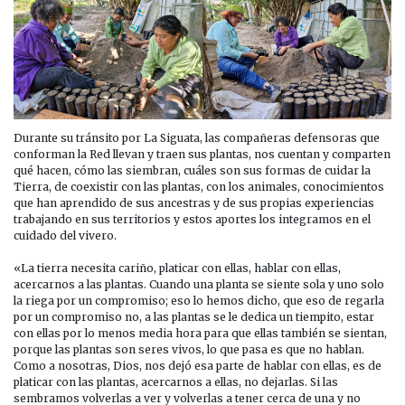
Durante su tránsito por La Siguata, las compañeras defensoras que
conforman la Red llevan y traen sus plantas, nos cuentan y comparten
qué hacen, cómo las siembran, cuáles son sus formas de cuidar la
Tierra, de coexistir con las plantas, con los animales, conocimientos
que han aprendido de sus ancestras y de sus propias experiencias
trabajando en sus territorios y estos aportes los integramos en el
cuidado del vivero.
«La tierra necesita cariño, platicar con ellas, hablar con ellas,
acercarnos a las plantas. Cuando una planta se siente sola y uno solo
la riega por un compromiso; eso lo hemos dicho, que eso de regarla
por un compromiso no, a las plantas se le dedica un tiempito, estar
con ellas por lo menos media hora para que ellas también se sientan,
porque las plantas son seres vivos, lo que pasa es que no hablan.
Como a nosotras, Dios, nos dejó esa parte de hablar con ellas, es de
platicar con las plantas, acercarnos a ellas, no dejarlas. Si las
sembramos volverlas a ver y volverlas a tener cerca de una y no