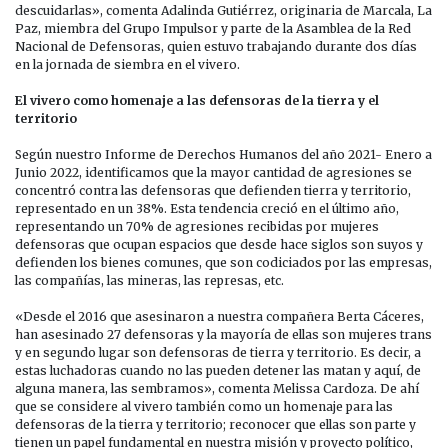
descuidarlas», comenta Adalinda Gutiérrez, originaria de Marcala, La
Paz, miembra del Grupo Impulsor y parte de la Asamblea de la Red
Nacional de Defensoras, quien estuvo trabajando durante dos días
en la jornada de siembra en el vivero.
El vivero como homenaje a las defensoras de la tierra y el
territorio
Según nuestro Informe de Derechos Humanos del año 2021- Enero a
Junio 2022, identificamos que la mayor cantidad de agresiones se
concentró contra las defensoras que defienden tierra y territorio,
representado en un 38%. Esta tendencia creció en el último año,
representando un 70% de agresiones recibidas por mujeres
defensoras que ocupan espacios que desde hace siglos son suyos y
defienden los bienes comunes, que son codiciados por las empresas,
las compañías, las mineras, las represas, etc.
«Desde el 2016 que asesinaron a nuestra compañera Berta Cáceres,
han asesinado 27 defensoras y la mayoría de ellas son mujeres trans
y en segundo lugar son defensoras de tierra y territorio. Es decir, a
estas luchadoras cuando no las pueden detener las matan y aquí, de
alguna manera, las sembramos», comenta Melissa Cardoza. De ahí
que se considere al vivero también como un homenaje para las
defensoras de la tierra y territorio; reconocer que ellas son parte y
tienen un papel fundamental en nuestra misión y proyecto político,