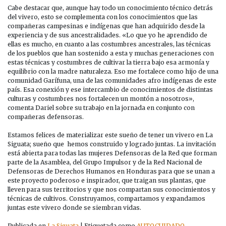
Cabe destacar que, aunque hay todo un conocimiento técnico detrás
del vivero, esto se complementa con los conocimientos que las
compañeras campesinas e indígenas que han adquirido desde la
experiencia y de sus ancestralidades. «Lo que yo he aprendido de
ellas es mucho, en cuanto a las costumbres ancestrales, las técnicas
de los pueblos que han sostenido a esta y muchas generaciones con
estas técnicas y costumbres de cultivar la tierra bajo esa armonía y
equilibrio con la madre naturaleza. Eso me fortalece como hijo de una
comunidad Garífuna, una de las comunidades afro indígenas de este
país. Esa conexión y ese intercambio de conocimientos de distintas
culturas y costumbres nos fortalecen un montón a nosotros»,
comenta Dariel sobre su trabajo en la jornada en conjunto con
compañeras defensoras.
Estamos felices de materializar este sueño de tener un vivero en La
Siguata; sueño que hemos construido y logrado juntas. La invitación
está abierta para todas las mujeres Defensoras de la Red que forman
parte de la Asamblea, del Grupo Impulsor y de la Red Nacional de
Defensoras de Derechos Humanos en Honduras para que se unan a
este proyecto poderoso e inspirador, que traigan sus plantas, que
lleven para sus territorios y que nos compartan sus conocimientos y
técnicas de cultivos. Construyamos, compartamos y expandamos
juntas este vivero donde se siembran vidas.
Publicada en
La Siguata
|
Etiquetada como
AUTOCUIDADO
,