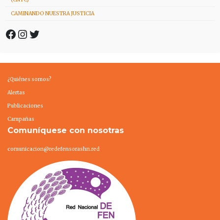
CAMINANDO NUESTRA JUSTICIA
Facebook
Instagram
Twitter
¿Quiénes somos?
Alertas
Publicaciones
Campañas
Comuníquese con nosotras
comunicacion@redefensorashn.red