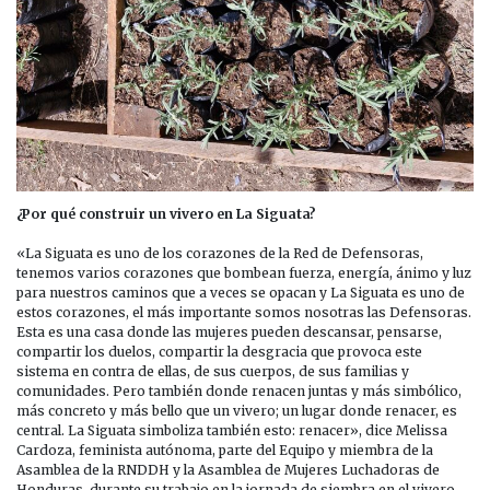
¿Por qué construir un vivero en La Siguata?
«La Siguata es uno de los corazones de la Red de Defensoras,
tenemos varios corazones que bombean fuerza, energía, ánimo y luz
para nuestros caminos que a veces se opacan y La Siguata es uno de
estos corazones, el más importante somos nosotras las Defensoras.
Esta es una casa donde las mujeres pueden descansar, pensarse,
compartir los duelos, compartir la desgracia que provoca este
sistema en contra de ellas, de sus cuerpos, de sus familias y
comunidades. Pero también donde renacen juntas y más simbólico,
más concreto y más bello que un vivero; un lugar donde renacer, es
central. La Siguata simboliza también esto: renacer», dice Melissa
Cardoza, feminista autónoma, parte del Equipo y miembra de la
Asamblea de la RNDDH y la Asamblea de Mujeres Luchadoras de
Honduras, durante su trabajo en la jornada de siembra en el vivero.