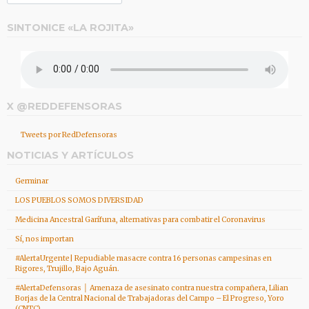
SINTONICE «LA ROJITA»
X @REDDEFENSORAS
Tweets por RedDefensoras
NOTICIAS Y ARTÍCULOS
Germinar
LOS PUEBLOS SOMOS DIVERSIDAD
Medicina Ancestral Garífuna, alternativas para combatir el Coronavirus
Sí, nos importan
#AlertaUrgente| Repudiable masacre contra 16 personas campesinas en
Rigores, Trujillo, Bajo Aguán.
#AlertaDefensoras │ Amenaza de asesinato contra nuestra compañera, Lilian
Borjas de la Central Nacional de Trabajadoras del Campo – El Progreso, Yoro
(CNTC)