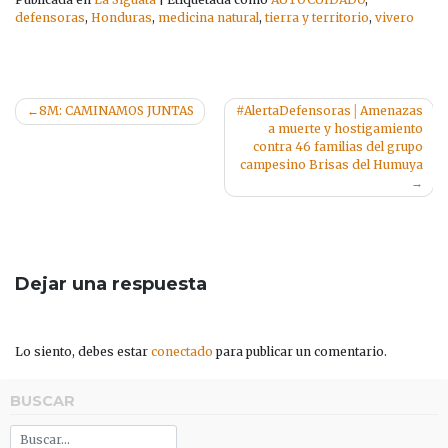
defensoras
,
Honduras
,
medicina natural
,
tierra y territorio
,
vivero
Navegación
8M: CAMINAMOS JUNTAS
#AlertaDefensoras│Amenazas
a muerte y hostigamiento
de
contra 46 familias del grupo
entradas
campesino Brisas del Humuya
Dejar una respuesta
Lo siento, debes estar
conectado
para publicar un comentario.
BUSCAR