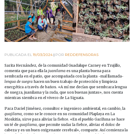
PUBLICADA EL
19/03/2024
|
POR
REDDEFENSORAS
Sarita Hernández, de la comunidad Guadalupe Carney en Trujillo,
comenta que para ella la
juanilama
es una planta buena para
sembrarla en el patio, que acompañada con la planta -mal llamada-
lengua de suegra
hacen un buen trabajo de protección y limpieza
energética a través de baños. «A mí me decían que sembrara lengua
de suegra, juanilama y la ruda, que son buenas juntas», nos cuenta
mientras siembra en el vivero de La Siguata.
Para Dariel Jiménez, consultor e ingeniero ambiental, en cambio, la
guajilama,
como se le conoce en su comunidad Plaplaya en La
Moskitia, sirve para aliviar la fiebre. «En el pueblo Garífuna se hace
un té de
guajilama
, que permite sudar la fiebre, aliviar el dolor de
cabeza y es un buen oxigenante cerebral», comparte. Así comienza la