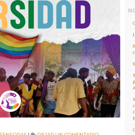
N
M
c
S
#
p
#
c
C
E
EN
FENSORAS
|
DEJAR UN COMENTARIO