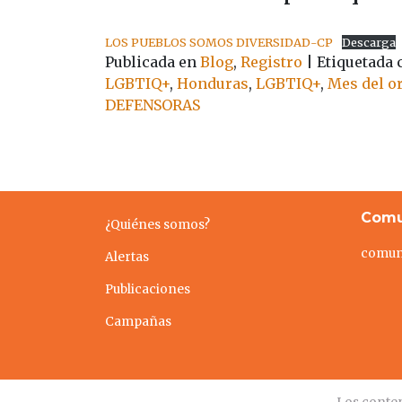
LOS PUEBLOS SOMOS DIVERSIDAD-CP
Descarga
Publicada en
Blog
,
Registro
|
Etiquetada
LGBTIQ+
,
Honduras
,
LGBTIQ+
,
Mes del o
DEFENSORAS
Comu
¿Quiénes somos?
comun
Alertas
Publicaciones
Campañas