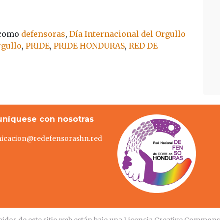
 como
defensoras
,
Día Internacional del Orgullo
rgullo
,
PRIDE
,
PRIDE HONDURAS
,
RED DE
níquese con nosotras
icacion@redefensorashn.red