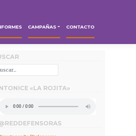
NFORMES
CAMPAÑAS
CONTACTO
USCAR
INTONICE «LA ROJITA»
 @REDDEFENSORAS