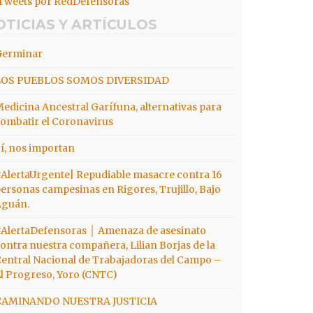
Tweets por RedDefensoras
OTICIAS Y ARTÍCULOS
Germinar
LOS PUEBLOS SOMOS DIVERSIDAD
edicina Ancestral Garífuna, alternativas para
ombatir el Coronavirus
í, nos importan
AlertaUrgente| Repudiable masacre contra 16
ersonas campesinas en Rigores, Trujillo, Bajo
Aguán.
AlertaDefensoras │ Amenaza de asesinato
ontra nuestra compañera, Lilian Borjas de la
entral Nacional de Trabajadoras del Campo –
l Progreso, Yoro (CNTC)
CAMINANDO NUESTRA JUSTICIA