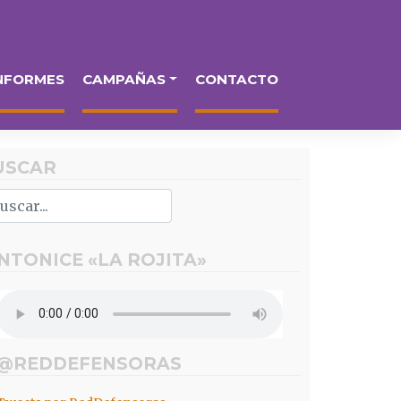
NFORMES
CAMPAÑAS
CONTACTO
USCAR
INTONICE «LA ROJITA»
 @REDDEFENSORAS