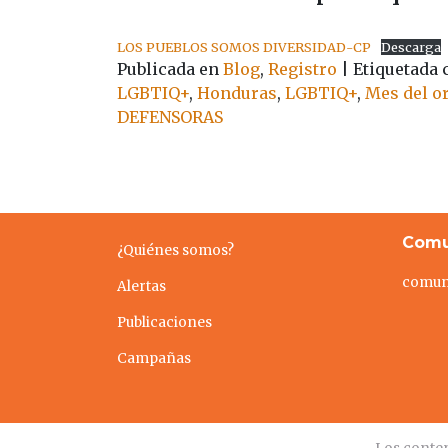
LOS PUEBLOS SOMOS DIVERSIDAD-CP
Descarga
Publicada en
Blog
,
Registro
|
Etiquetada
LGBTIQ+
,
Honduras
,
LGBTIQ+
,
Mes del o
DEFENSORAS
Comu
¿Quiénes somos?
comun
Alertas
Publicaciones
Campañas