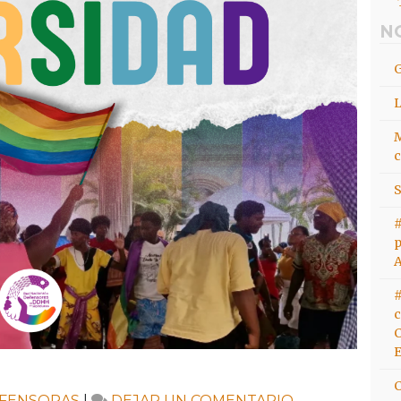
N
M
c
S
#
p
#
c
C
E
EN
FENSORAS
|
DEJAR UN COMENTARIO