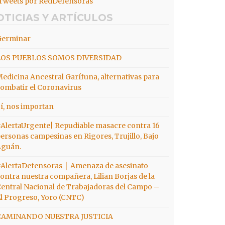
Tweets por RedDefensoras
OTICIAS Y ARTÍCULOS
Germinar
LOS PUEBLOS SOMOS DIVERSIDAD
edicina Ancestral Garífuna, alternativas para
ombatir el Coronavirus
í, nos importan
AlertaUrgente| Repudiable masacre contra 16
ersonas campesinas en Rigores, Trujillo, Bajo
Aguán.
AlertaDefensoras │ Amenaza de asesinato
ontra nuestra compañera, Lilian Borjas de la
entral Nacional de Trabajadoras del Campo –
l Progreso, Yoro (CNTC)
CAMINANDO NUESTRA JUSTICIA