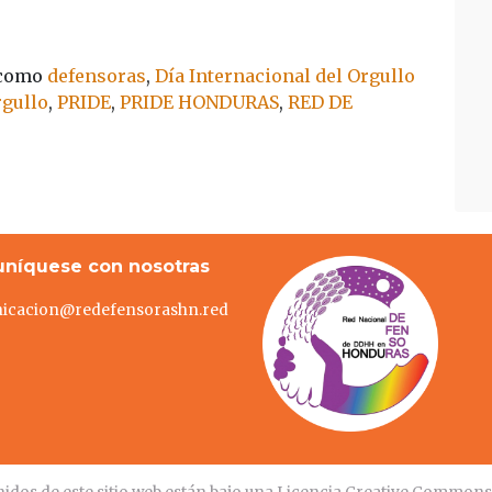
 como
defensoras
,
Día Internacional del Orgullo
rgullo
,
PRIDE
,
PRIDE HONDURAS
,
RED DE
níquese con nosotras
icacion@redefensorashn.red