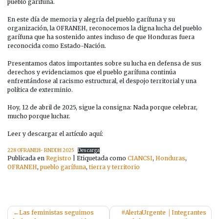
pueblo garífuna.
En este día de memoria y alegría del pueblo garífuna y su
organización, la OFRANEH, reconocemos la digna lucha del pueblo
garífuna que ha sostenido antes incluso de que Honduras fuera
reconocida como Estado-Nación.
Presentamos datos importantes sobre su lucha en defensa de sus
derechos y evidenciamos que el pueblo garífuna continúa
enfrentándose al racismo estructural, el despojo territorial y una
política de exterminio.
Hoy, 12 de abril de 2025, sigue la consigna: Nada porque celebrar,
mucho porque luchar.
Leer y descargar el artículo aquí:
228 OFRANEH- RNDDH 2025
Descarga
Publicada en
Registro
|
Etiquetada como
CIANCSI
,
Honduras
,
OFRANEH
,
pueblo garífuna
,
tierra y territorio
Navegación
Las feministas seguimos
#AlertaUrgente │Integrantes