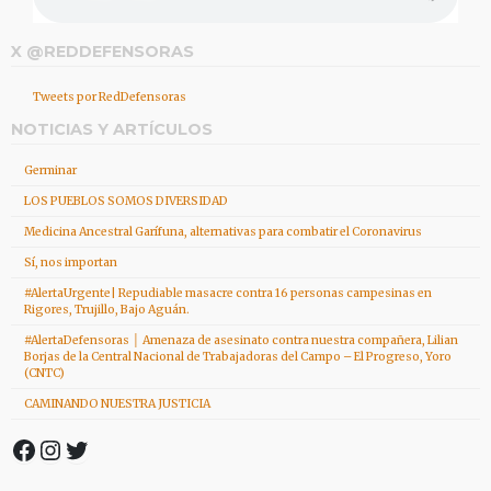
X @REDDEFENSORAS
Tweets por RedDefensoras
NOTICIAS Y ARTÍCULOS
Germinar
LOS PUEBLOS SOMOS DIVERSIDAD
Medicina Ancestral Garífuna, alternativas para combatir el Coronavirus
Sí, nos importan
#AlertaUrgente| Repudiable masacre contra 16 personas campesinas en
Rigores, Trujillo, Bajo Aguán.
#AlertaDefensoras │ Amenaza de asesinato contra nuestra compañera, Lilian
Borjas de la Central Nacional de Trabajadoras del Campo – El Progreso, Yoro
(CNTC)
CAMINANDO NUESTRA JUSTICIA
Facebook
Instagram
Twitter