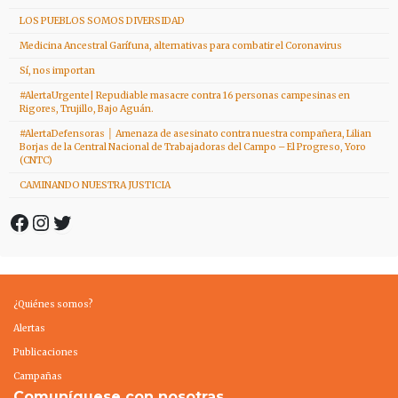
LOS PUEBLOS SOMOS DIVERSIDAD
Medicina Ancestral Garífuna, alternativas para combatir el Coronavirus
Sí, nos importan
#AlertaUrgente| Repudiable masacre contra 16 personas campesinas en
Rigores, Trujillo, Bajo Aguán.
#AlertaDefensoras │ Amenaza de asesinato contra nuestra compañera, Lilian
Borjas de la Central Nacional de Trabajadoras del Campo – El Progreso, Yoro
(CNTC)
CAMINANDO NUESTRA JUSTICIA
Facebook
Instagram
Twitter
¿Quiénes somos?
Alertas
Publicaciones
Campañas
Comuníquese con nosotras