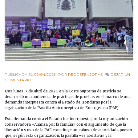
PUBLICADA EL
09/04/2025
|
POR
REDDEFENSORAS
|
DEJAR UN
EN
COMENTARIO
LAS
FEMINISTAS
Este lunes, 7 de abril de 2025, en la Corte Suprema de Justicia se
SEGUIMOS
desarrolló una audiencia de prácticas de pruebas en el marco de una
LUCHANDO
demanda interpuesta contra el Estado de Honduras por la
POR
legalización de la Pastilla Anticonceptiva de Emergencia (PAE).
NUESTRA
VIDA
Esta demanda contra el Estado fue interpuesta por la organización
Y
conservadora «Alianza por la familia» con el argumento de que la
AUTONOMÍA
liberación y uso de la PAE constituye un «abuso de autoridad» puesto
que, según esta organización, la pastilla «es abortiva» y la