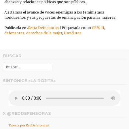
alianzas y relaciones políticas que son públicas.
Alertamos el avance de voces enemigas a los feminismos
hondureños y sus propuestas de emancipación para las mujeres.
Publicada en
Alerta Defensoras
|
Etiquetada como
CEM-H
,
defensoras
,
derechos de la mujer
,
Honduras
BUSCAR
SINTONICE «LA ROJITA»
X @REDDEFENSORAS
Tweets por RedDefensoras