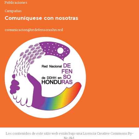
Publicaciones
Campañas
Comuníquese con nosotras
comunicacion@redefensorashn.red
Los contenidos de este sitio web están bajo una
Licencia Creative Commons By-
Nc-Nd
.