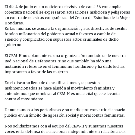
#ALERTADEFENSORAS
CAMPAÑA
El día 4 de junio en un noticiero televisivo de canal 36 con amplia
DE
cobertura nacional se expresaron acusaciones maliciosa y peligrosas
DESPRESTIGIO
en contra de nuestras compañeras del Centro de Estudios de la Mujer
E
Honduras.
INCITACIÓN
En las mismas se acusa a la organización y sus directivas de recibir
AL
fondos millonarios del gobierno actual y favores a cambio de
ODIO
silencio y complicidad con supuestos actos criminales de dicho
CONTRA
gobierno.
EL
CENTRO
El CEM-H no solamente es una organización fundadora de nuestra
DE
Red Nacional de Defensoras, sino que también ha sido una
ESTUDIOS
institución referente en el feminismo hondureño y ha dado luchas
DE
importantes a favor de las mujeres.
LA
MUJER
En el discurso lleno de descalificaciones y supuestos
–
malintencionados se hace alusión al movimiento feminista y
HONDURAS
entendemos que nombrar al CEM-H es una señal que se levanta
contra el movimiento.
Denunciamos a los periodistas y su medio por convertir el espacio
público en un ámbito de agresión social y moral contra feministas.
Nos solidarizamos con el equipo del CEM-H y sumamos nuestras
voces en la defensa de su accionar independiente en relación a sus