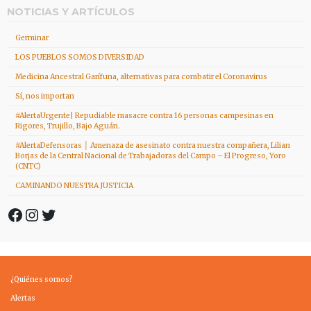
NOTICIAS Y ARTÍCULOS
Germinar
LOS PUEBLOS SOMOS DIVERSIDAD
Medicina Ancestral Garífuna, alternativas para combatir el Coronavirus
Sí, nos importan
#AlertaUrgente| Repudiable masacre contra 16 personas campesinas en
Rigores, Trujillo, Bajo Aguán.
#AlertaDefensoras │ Amenaza de asesinato contra nuestra compañera, Lilian
Borjas de la Central Nacional de Trabajadoras del Campo – El Progreso, Yoro
(CNTC)
CAMINANDO NUESTRA JUSTICIA
Facebook
Instagram
Twitter
¿Quiénes somos?
Alertas