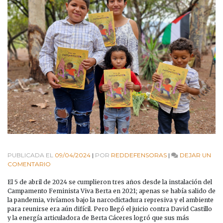
PUBLICADA EL
09/04/2024
|
POR
REDDEFENSORAS
|
DEJAR UN
EN
COMENTARIO
TRES
AÑOS
El 5 de abril de 2024 se cumplieron tres años desde la instalación del
DEL
Campamento Feminista Viva Berta en 2021; apenas se había salido de
CAMPAMENTO
la pandemia, vivíamos bajo la narcodictadura represiva y el ambiente
FEMINISTA
para reunirse era aún difícil. Pero llegó el juicio contra David Castillo
VIVA
y la energía articuladora de Berta Cáceres logró que sus más