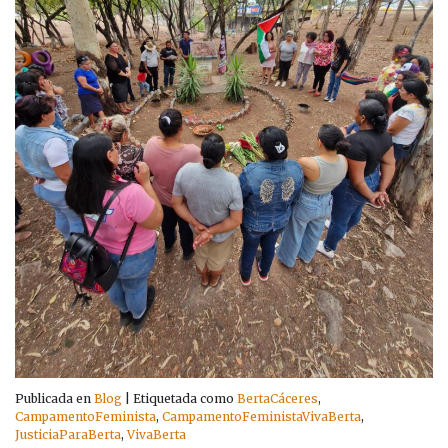
Publicada en
Blog
|
Etiquetada como
BertaCáceres
,
CampamentoFeminista
,
CampamentoFeministaVivaBerta
,
JusticiaParaBerta
,
VivaBerta