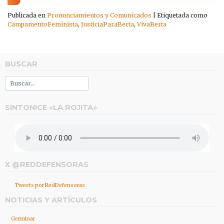
Publicada en
Pronunciamientos y Comunicados
|
Etiquetada como
CampamentoFeminista
,
JusticiaParaBerta
,
VivaBerta
BUSCAR
SINTONICE «LA ROJITA»
X @REDDEFENSORAS
Tweets por RedDefensoras
NOTICIAS Y ARTÍCULOS
Germinar