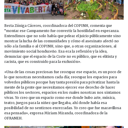
Berta Zúniga Cáceres, coordinadora del COPINH, comenta que
“montar ese Campamento fue convertir la hostilidad en esperanza.
Entendimos que no solo había que pelear el juicio públicamente sino
mostrar la lucha de las comunidades y cómo el asesinato afectó no
sólo a la familia o al COPINH, sino que, a otras organizaciones, al
movimiento social hondureño. Esa era la reflexión y la idea,
denunciar que el espacio de la Corte no es público, que es elitista y
racista, que es construido para la exclusión».
«Una de las cosas preciosas fue reocupar ese espacio, es un poco de
lo que nosotras necesitamos cada día; reocupar los espacios para
volverlos públicos porque hay tanta presión para privatizar hasta la
mente de la gente que necesitamos ejercer ese derecho de hacer
públicos los sectores, espacios en los cuales nosotras nos sintamos
vivas. Yo creo que un espacio como ese donde hubo arte, música,
teatro, juegos para la niñez que llegaba, ahí donde había esa
posibilidad de no sentirnos encerradas. Yo creo que fue maravillosa
esa pensada», expresa Miriam Miranda, coordinadora de la
OFRANEH.