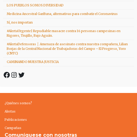
LOS PUEBLOS SOMOS DIVERSIDAD
Medicina Ancestral Garífuna, alternativas para combatir el Coronavirus
Sí, nos importan
#AlertaUrgente| Repudiable masacre contra 16 personas campesinas en
Rigores, Trujillo, Bajo Aguán.
#AlertaDefensoras │ Amenaza de asesinato contra nuestra compañera, Lilian
Borjas de la Central Nacional de Trabajadoras del Campo – El Progreso, Yoro
(CNTC)
CAMINANDO NUESTRA JUSTICIA
Facebook
Instagram
Twitter
¿Quiénes somos?
Alertas
Publicaciones
Campañas
Comuníquese con nosotras