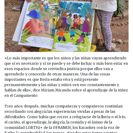
«Lo más importante es que los niños y las niñas vayan aprendiendo
que sí es necesario y sí se puede y se debe luchar o más bien estar en
esos espacios donde se reivindica justicia porque ellos van a
aprenderlo y conocerlo de otras maneras. Una de las cosas
importantes es que Berta estaba viva y está presente
permanentemente y las niñas y niños ven eso constantemente y
hablan de ella», dice Miriam Miranda sobre el aprendizaje de la niñez
en el Campamento.
Tres años después, muchas compañeras y compañeros continúan
recordando con alegría las experiencias vividas a pesar de las
dificultades. Como había que correr a refugiarse de la lluvia o el frío,
el cariño, el aprendizaje, la alegría, la comida y el ánimo de la
comunidad LGBTIQ+ de la OFRANEH, los karaokes con la voz de
Kathy, la espiritualidad, los juegos, el poder estar juntas y juntos,