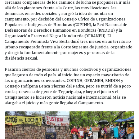
BERTA:
cercanas compañeras de los caminos de lucha se propusiera ir más
SEGUIMOS
allá de los plantones frente a la Corte, las movilizaciones, las
CONVENCIDAS
denuncias en redes sociales y surgió la idea de montar un
DE
campamento, por decisión del Consejo Cívico de Organizaciones
LA
Populares e Indígenas de Honduras (COPINH), la Red Nacional de
JUSTICIA
Defensoras de Derechos Humanos en Honduras (RNDDH) y la
FEMINISTA,
Organización Fraternal Negra Hondureña (OFRANEH). El
GARÍFUNA
Campamento Feminista Viva Berta duró tres meses en un territorio
Y
urbano recuperado frente a la Corte Suprema de Justicia, organizado
POPULAR.
y dirigido fundamentalmente por mujeres y personas de la
disidencia sexual.
Pasaron cientos de personas y muchos colectivos y organizaciones
que llegaron de todo el país. Al inicio fue un espacio mayoritario de
las organizaciones convocantes: COPINH, OFRANEH, RNDDH y
Consejo Indígena Lenca Tierras del Padre, pero se nutrió de a poco
con la presencia de gente de Tegucigalpa, y luego el juicio y el
Campamento se hicieron noticia nacional e internacional. Más se
alargaba el juicio y más gente llegaba al Campamento.