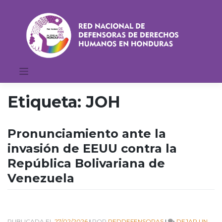
Saltar
al
contenido
Etiqueta:
JOH
Pronunciamiento ante la
invasión de EEUU contra la
República Bolivariana de
Venezuela
PUBLICADA EL
27/02/2026
|
POR
REDDEFENSORAS
|
DEJAR UN