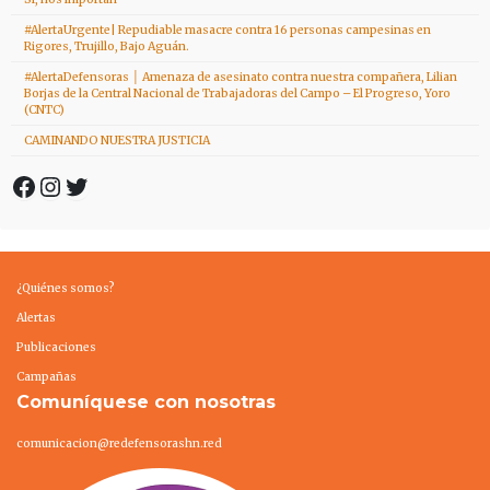
#AlertaUrgente| Repudiable masacre contra 16 personas campesinas en
Rigores, Trujillo, Bajo Aguán.
#AlertaDefensoras │ Amenaza de asesinato contra nuestra compañera, Lilian
Borjas de la Central Nacional de Trabajadoras del Campo – El Progreso, Yoro
(CNTC)
CAMINANDO NUESTRA JUSTICIA
Facebook
Instagram
Twitter
¿Quiénes somos?
Alertas
Publicaciones
Campañas
Comuníquese con nosotras
comunicacion@redefensorashn.red