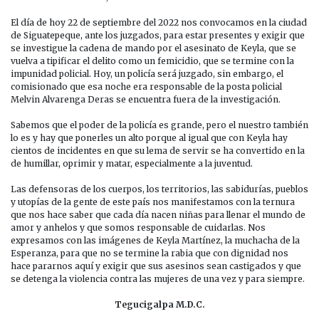
El día de hoy 22 de septiembre del 2022 nos convocamos en la ciudad
de Siguatepeque, ante los juzgados, para estar presentes y exigir que
se investigue la cadena de mando por el asesinato de Keyla, que se
vuelva a tipificar el delito como un femicidio, que se termine con la
impunidad policial. Hoy, un policía será juzgado, sin embargo, el
comisionado que esa noche era responsable de la posta policial
Melvin Alvarenga Deras se encuentra fuera de la investigación.
Sabemos que el poder de la policía es grande, pero el nuestro también
lo es y hay que ponerles un alto porque al igual que con Keyla hay
cientos de incidentes en que su lema de servir se ha convertido en la
de humillar, oprimir y matar, especialmente a la juventud.
Las defensoras de los cuerpos, los territorios, las sabidurías, pueblos
y utopías de la gente de este país nos manifestamos con la ternura
que nos hace saber que cada día nacen niñas para llenar el mundo de
amor y anhelos y que somos responsable de cuidarlas. Nos
expresamos con las imágenes de Keyla Martínez, la muchacha de la
Esperanza, para que no se termine la rabia que con dignidad nos
hace pararnos aquí y exigir que sus asesinos sean castigados y que
se detenga la violencia contra las mujeres de una vez y para siempre.
Tegucigalpa M.D.C.