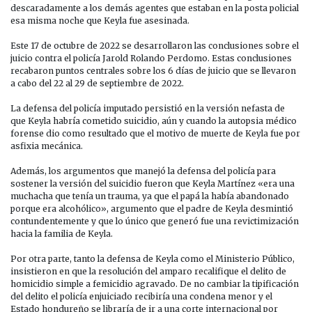
descaradamente a los demás agentes que estaban en la posta policial
esa misma noche que Keyla fue asesinada.
Este 17 de octubre de 2022 se desarrollaron las conclusiones sobre el
juicio contra el policía Jarold Rolando Perdomo. Estas conclusiones
recabaron puntos centrales sobre los 6 días de juicio que se llevaron
a cabo del 22 al 29 de septiembre de 2022.
La defensa del policía imputado persistió en la versión nefasta de
que Keyla habría cometido suicidio, aún y cuando la autopsia médico
forense dio como resultado que el motivo de muerte de Keyla fue por
asfixia mecánica.
Además, los argumentos que manejó la defensa del policía para
sostener la versión del suicidio fueron que Keyla Martínez «era una
muchacha que tenía un trauma, ya que el papá la había abandonado
porque era alcohólico», argumento que el padre de Keyla desmintió
contundentemente y que lo único que generó fue una revictimización
hacia la familia de Keyla.
Por otra parte, tanto la defensa de Keyla como el Ministerio Público,
insistieron en que la resolución del amparo recalifique el delito de
homicidio simple a femicidio agravado. De no cambiar la tipificación
del delito el policía enjuiciado recibiría una condena menor y el
Estado hondureño se libraría de ir a una corte internacional por