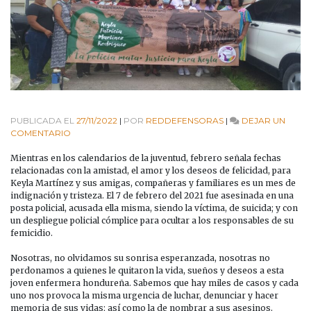
PUBLICADA EL
27/11/2022
|
POR
REDDEFENSORAS
|
DEJAR UN
EN
COMENTARIO
PRONUNCIAMIENTO:
¡LA
Mientras en los calendarios de la juventud, febrero señala fechas
MUCHACHA
relacionadas con la amistad, el amor y los deseos de felicidad, para
DE
Keyla Martínez y sus amigas, compañeras y familiares es un mes de
LA
indignación y tristeza. El 7 de febrero del 2021 fue asesinada en una
ESPERANZA!
posta policial, acusada ella misma, siendo la víctima, de suicida; y con
un despliegue policial cómplice para ocultar a los responsables de su
femicidio.
Nosotras, no olvidamos su sonrisa esperanzada, nosotras no
perdonamos a quienes le quitaron la vida, sueños y deseos a esta
joven enfermera hondureña. Sabemos que hay miles de casos y cada
uno nos provoca la misma urgencia de luchar, denunciar y hacer
memoria de sus vidas; así como la de nombrar a sus asesinos.