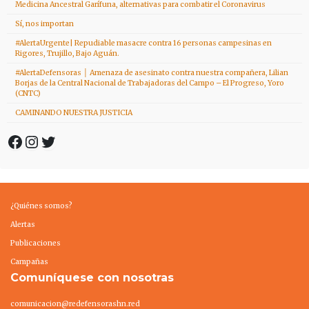
Medicina Ancestral Garífuna, alternativas para combatir el Coronavirus
Sí, nos importan
#AlertaUrgente| Repudiable masacre contra 16 personas campesinas en
Rigores, Trujillo, Bajo Aguán.
#AlertaDefensoras │ Amenaza de asesinato contra nuestra compañera, Lilian
Borjas de la Central Nacional de Trabajadoras del Campo – El Progreso, Yoro
(CNTC)
CAMINANDO NUESTRA JUSTICIA
Facebook
Instagram
Twitter
¿Quiénes somos?
Alertas
Publicaciones
Campañas
Comuníquese con nosotras
comunicacion@redefensorashn.red