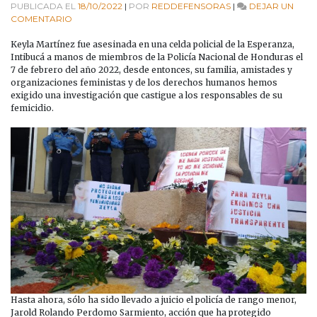
PUBLICADA EL
18/10/2022
|
POR
REDDEFENSORAS
|
DEJAR UN
EN
COMENTARIO
KEYLA
MARTÍNEZ,
Keyla Martínez fue asesinada en una celda policial de la Esperanza,
20
Intibucá a manos de miembros de la Policía Nacional de Honduras el
MESES
7 de febrero del año 2022, desde entonces, su familia, amistades y
SIN
organizaciones feministas y de los derechos humanos hemos
JUSTICIA
exigido una investigación que castigue a los responsables de su
femicidio.
Hasta ahora, sólo ha sido llevado a juicio el policía de rango menor,
Jarold Rolando Perdomo Sarmiento, acción que ha protegido