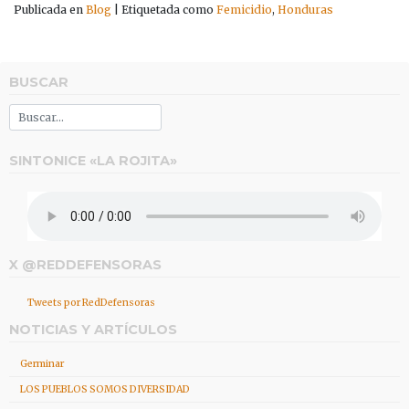
Publicada en
Blog
|
Etiquetada como
Femicidio
,
Honduras
BUSCAR
SINTONICE «LA ROJITA»
X @REDDEFENSORAS
Tweets por RedDefensoras
NOTICIAS Y ARTÍCULOS
Germinar
LOS PUEBLOS SOMOS DIVERSIDAD