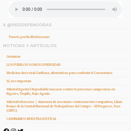
X @REDDEFENSORAS
Tweets por RedDefensoras
NOTICIAS Y ARTÍCULOS
Germinar
LOS PUEBLOS SOMOS DIVERSIDAD
Medicina Ancestral Garífuna, alternativas para combatir el Coronavirus
Sí, nos importan
#AlertaUrgente| Repudiable masacre contra 16 personas campesinas en
Rigores, Trujillo, Bajo Aguán.
#AlertaDefensoras │ Amenaza de asesinato contra nuestra compañera, Lilian
Borjas de la Central Nacional de Trabajadoras del Campo – El Progreso, Yoro
(CNTC)
CAMINANDO NUESTRA JUSTICIA
Facebook
Instagram
Twitter