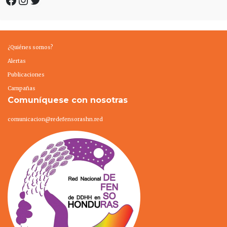
¿Quiénes somos?
Alertas
Publicaciones
Campañas
Comuníquese con nosotras
comunicacion@redefensorashn.red