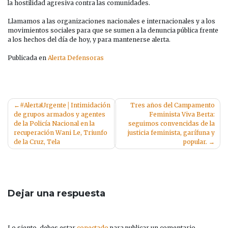
la hostilidad agresiva contra las comunidades.
Llamamos a las organizaciones nacionales e internacionales y a los
movimientos sociales para que se sumen a la denuncia pública frente
a los hechos del día de hoy, y para mantenerse alerta.
Publicada en
Alerta Defensoras
Navegación
#AlertaUrgente│Intimidación
Tres años del Campamento
de grupos armados y agentes
Feminista Viva Berta:
de
de la Policía Nacional en la
seguimos convencidas de la
entradas
recuperación Wani Le, Triunfo
justicia feminista, garífuna y
de la Cruz, Tela
popular.
Dejar una respuesta
Lo siento, debes estar
conectado
para publicar un comentario.