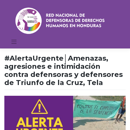
Saltar
al
contenido
#AlertaUrgente│Amenazas,
agresiones e intimidación
contra defensoras y defensores
de Triunfo de la Cruz, Tela