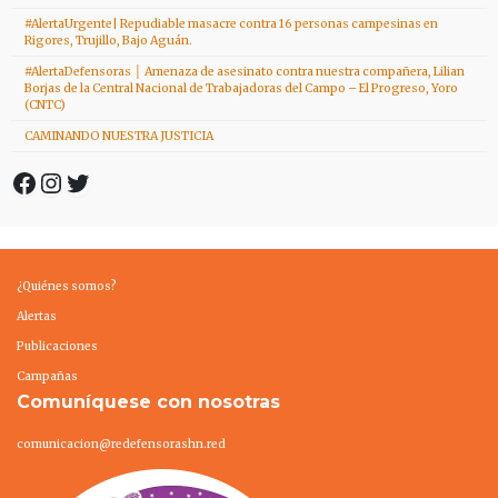
#AlertaUrgente| Repudiable masacre contra 16 personas campesinas en
Rigores, Trujillo, Bajo Aguán.
#AlertaDefensoras │ Amenaza de asesinato contra nuestra compañera, Lilian
Borjas de la Central Nacional de Trabajadoras del Campo – El Progreso, Yoro
(CNTC)
CAMINANDO NUESTRA JUSTICIA
Facebook
Instagram
Twitter
¿Quiénes somos?
Alertas
Publicaciones
Campañas
Comuníquese con nosotras
comunicacion@redefensorashn.red