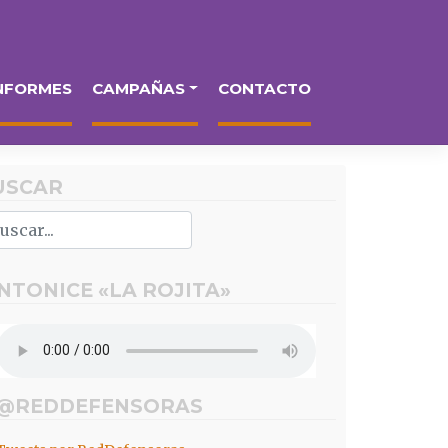
NFORMES
CAMPAÑAS
CONTACTO
USCAR
INTONICE «LA ROJITA»
 @REDDEFENSORAS