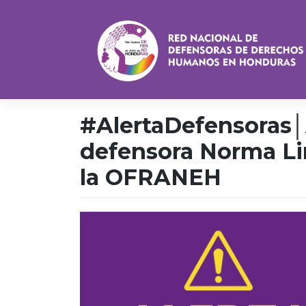
Saltar
al
contenido
#AlertaDefensoras│
defensora Norma Li
la OFRANEH