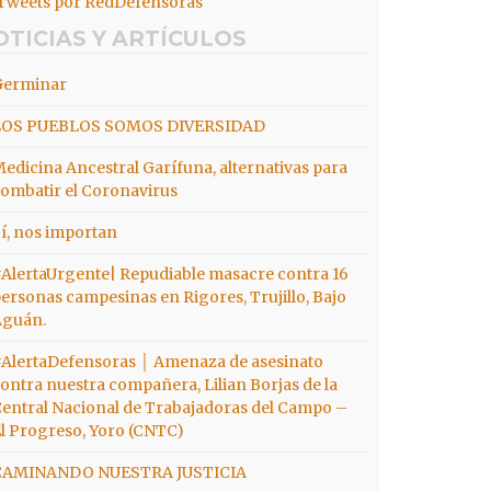
Tweets por RedDefensoras
OTICIAS Y ARTÍCULOS
Germinar
LOS PUEBLOS SOMOS DIVERSIDAD
edicina Ancestral Garífuna, alternativas para
ombatir el Coronavirus
í, nos importan
AlertaUrgente| Repudiable masacre contra 16
ersonas campesinas en Rigores, Trujillo, Bajo
Aguán.
AlertaDefensoras │ Amenaza de asesinato
ontra nuestra compañera, Lilian Borjas de la
entral Nacional de Trabajadoras del Campo –
l Progreso, Yoro (CNTC)
CAMINANDO NUESTRA JUSTICIA