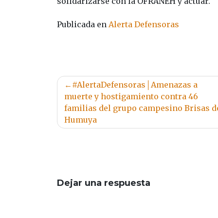
solidarizarse con la OFRANEH y actuar.
Publicada en
Alerta Defensoras
Navegación
#AlertaDefensoras│Amenazas a
de
muerte y hostigamiento contra 46
familias del grupo campesino Brisas d
entradas
Humuya
Dejar una respuesta