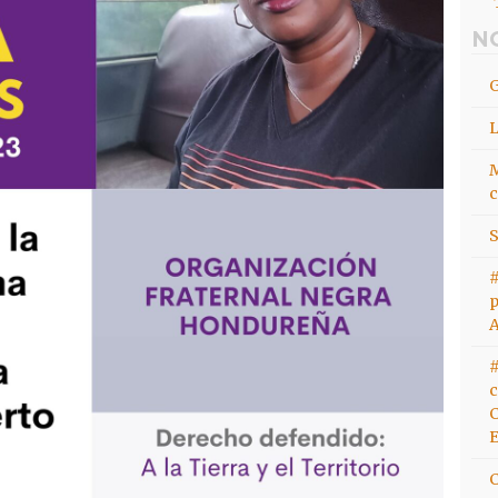
N
M
c
S
#
p
#
c
C
E