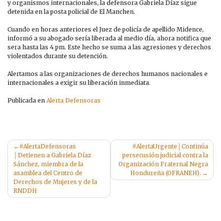
y organismos internacionales, la defensora Gabriela Díaz sigue
detenida en la posta policial de El Manchen.
Cuando en horas anteriores el Juez de policía de apellido Midence,
informó a su abogado sería liberada al medio día, ahora notifica que
sera hasta las 4 pm. Este hecho se suma a las agresiones y derechos
violentados durante su detención.
Alertamos a las organizaciones de derechos humanos nacionales e
internacionales a exigir su liberación inmediata.
Publicada en
Alerta Defensoras
Navegación
#AlertaDefensoras
#AlertaUrgente│Continúa
│Detienen a Gabriela Díaz
persecusión judicial contra la
de
Sánchez, miembra de la
Organización Fraternal Negra
entradas
asamblea del Centro de
Hondureña (OFRANEH).
Derechos de Mujeres y de la
RNDDH