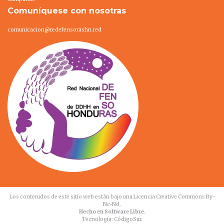
Comuníquese con nosotras
comunicacion@redefensorashn.red
Los contenidos de este sitio web están bajo una
Licencia Creative Commons By-
Nc-Nd
.
Hecho en Software Libre.
Tecnología:
CódigoSur
.