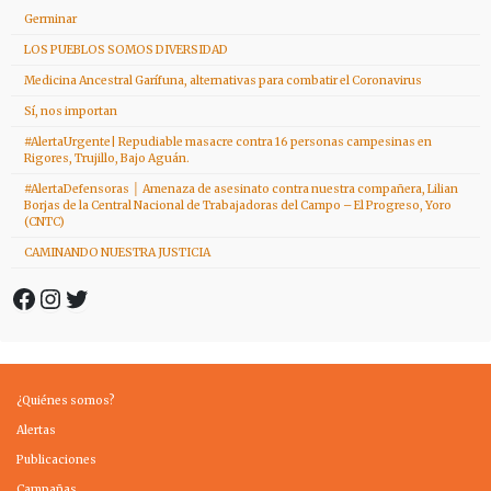
Germinar
LOS PUEBLOS SOMOS DIVERSIDAD
Medicina Ancestral Garífuna, alternativas para combatir el Coronavirus
Sí, nos importan
#AlertaUrgente| Repudiable masacre contra 16 personas campesinas en
Rigores, Trujillo, Bajo Aguán.
#AlertaDefensoras │ Amenaza de asesinato contra nuestra compañera, Lilian
Borjas de la Central Nacional de Trabajadoras del Campo – El Progreso, Yoro
(CNTC)
CAMINANDO NUESTRA JUSTICIA
Facebook
Instagram
Twitter
¿Quiénes somos?
Alertas
Publicaciones
Campañas