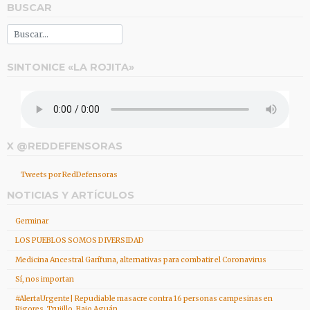
BUSCAR
SINTONICE «LA ROJITA»
X @REDDEFENSORAS
Tweets por RedDefensoras
NOTICIAS Y ARTÍCULOS
Germinar
LOS PUEBLOS SOMOS DIVERSIDAD
Medicina Ancestral Garífuna, alternativas para combatir el Coronavirus
Sí, nos importan
#AlertaUrgente| Repudiable masacre contra 16 personas campesinas en
Rigores, Trujillo, Bajo Aguán.