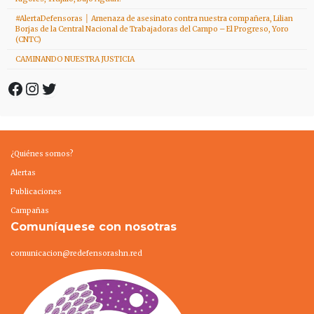
#AlertaDefensoras │ Amenaza de asesinato contra nuestra compañera, Lilian
Borjas de la Central Nacional de Trabajadoras del Campo – El Progreso, Yoro
(CNTC)
CAMINANDO NUESTRA JUSTICIA
Facebook
Instagram
Twitter
¿Quiénes somos?
Alertas
Publicaciones
Campañas
Comuníquese con nosotras
comunicacion@redefensorashn.red