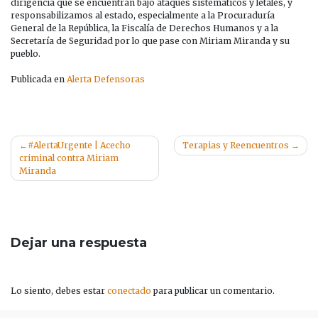
dirigencia que se encuentran bajo ataques sistemáticos y letales, y
responsabilizamos al estado, especialmente a la Procuraduría
General de la República, la Fiscalía de Derechos Humanos y a la
Secretaría de Seguridad por lo que pase con Miriam Miranda y su
pueblo.
Publicada en
Alerta Defensoras
Navegación
#AlertaUrgente | Acecho
Terapias y Reencuentros
criminal contra Miriam
de
Miranda
entradas
Dejar una respuesta
Lo siento, debes estar
conectado
para publicar un comentario.