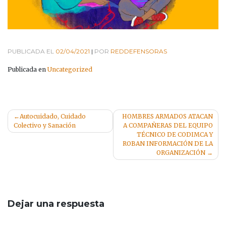
PUBLICADA EL
02/04/2021
|
POR
REDDEFENSORAS
Publicada en
Uncategorized
Navegación
Autocuidado, Cuidado
HOMBRES ARMADOS ATACAN
Colectivo y Sanación
A COMPAÑERAS DEL EQUIPO
de
TÉCNICO DE CODIMCA Y
entradas
ROBAN INFORMACIÓN DE LA
ORGANIZACIÓN
Dejar una respuesta