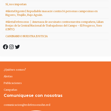
Sí, nos importan
#AlertaUrgente| Repudiable masacre contra 16 personas campesinas en
Rigores, Trujillo, Bajo Aguán.
#AlertaDefensoras │ Amenaza de asesinato contra nuestra compañera, Lilian
Borjas de la Central Nacional de Trabajadoras del Campo – El Progreso, Yoro
(CNTC)
CAMINANDO NUESTRA JUSTICIA
Facebook
Instagram
Twitter
¿Quiénes somos?
Alertas
Publicaciones
Campañas
Comuníquese con nosotras
comunicacion@redefensorashn.red